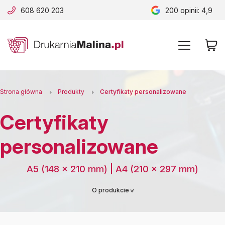
608 620 203
200
opinii: 4,9
B
A
A
B
Strona główna
Produkty
Certyfikaty personalizowane
Certyfikaty
personalizowane
A5 (148 × 210 mm) | A4 (210 × 297 mm)
O produkcie