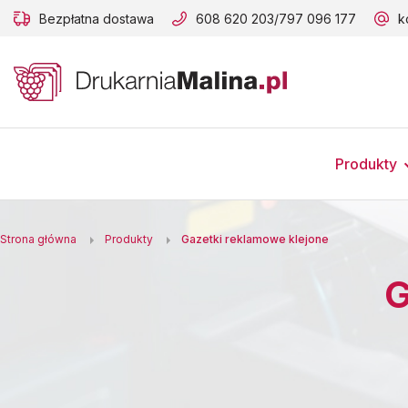
Bezpłatna dostawa
608 620 203
/
797 096 177
k
B
A
A
B
Produkty
Strona główna
Produkty
Gazetki reklamowe klejone