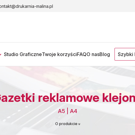
ontakt@drukarnia-malina.pl
Studio Graficzne
Twoje korzyści
FAQ
O nas
Blog
Szybki 
Gazetki reklamowe klejo
A5 | A4
O produkcie