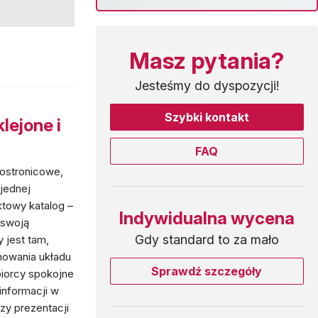
Masz pytania?
Jesteśmy do dyspozycji!
Szybki kontakt
lejone i
FAQ
lostronicowe,
jednej
ktowy katalog –
Indywidualna wycena
 swoją
Gdy standard to za mało
 jest tam,
anowania układu
Sprawdź szczegóły
dbiorcy spokojne
informacji w
y prezentacji