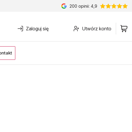
200
opinii: 4,9
Zaloguj się
Utwórz konto
ontakt