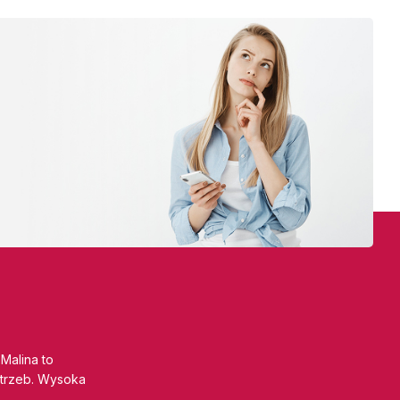
 Malina to
trzeb. Wysoka