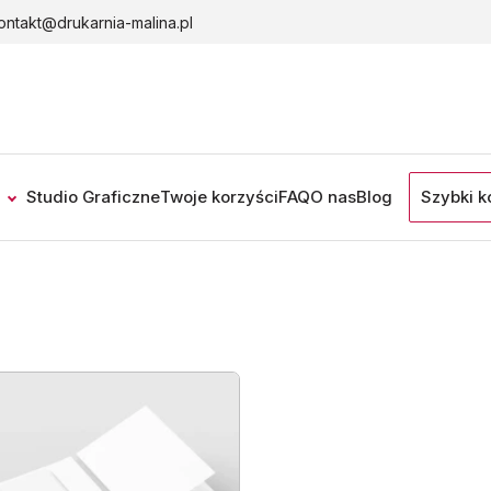
ontakt@drukarnia-malina.pl
Studio Graficzne
Twoje korzyści
FAQ
O nas
Blog
Szybki k