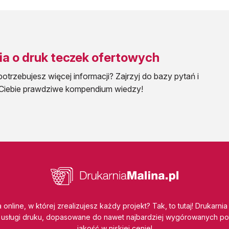
ia o druk teczek ofertowych
potrzebujesz więcej informacji? Zajrzyj do bazy pytań i
a Ciebie prawdziwe kompendium wiedzy!
 online, w której zrealizujesz każdy projekt? Tak, to tutaj! Drukarnia
usługi druku, dopasowane do nawet najbardziej wygórowanych po
jakość w niskiej cenie!