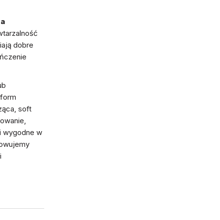
na
wtarzalność
iają dobre
ńczenie
ub
 form
ząca, soft
gowanie,
e i wygodne w
howujemy
i