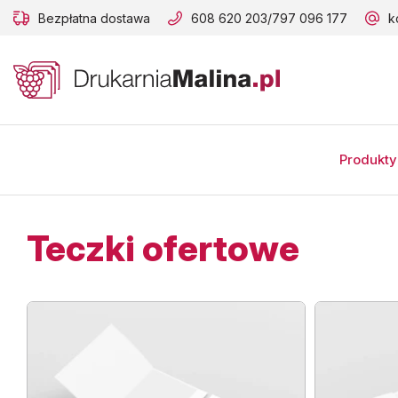
Bezpłatna dostawa
608 620 203
/
797 096 177
k
B
A
A
B
Produkty
Teczki ofertowe