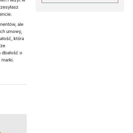
rzesyłasz
encie.
mentów, ale
ich umowy,
ałość, która
rze
 dbałość o
 marki.