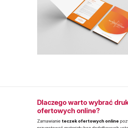
Dlaczego warto wybrać druk
ofertowych online?
Zamawianie
teczek ofertowych online
poz
przygotować materiały bez dodatkowych ustal